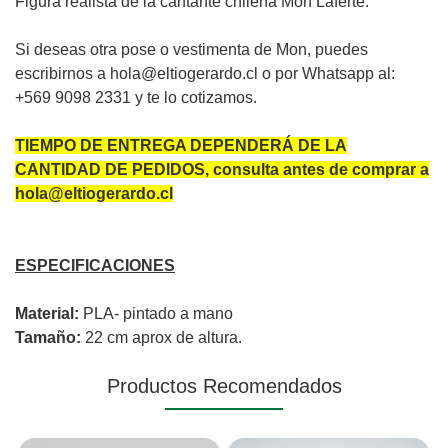
Figura realista de la cantante chilena Mon Laferte.
Si deseas otra pose o vestimenta de Mon, puedes
escribirnos a hola@eltiogerardo.cl o por Whatsapp al:
+569 9098 2331 y te lo cotizamos.
TIEMPO DE ENTREGA DEPENDERÁ DE LA
CANTIDAD DE PEDIDOS, consulta antes de comprar a
hola@eltiogerardo.cl
ESPECIFICACIONES
Material:
PLA- pintado a mano
Tamaño:
22 cm aprox de altura.
Productos Recomendados