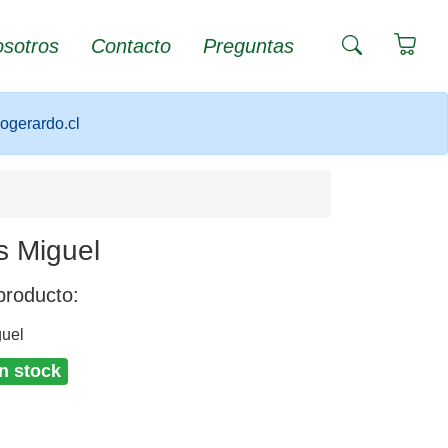
sotros
Contacto
Preguntas
iogerardo.cl
s Miguel
producto:
guel
n stock