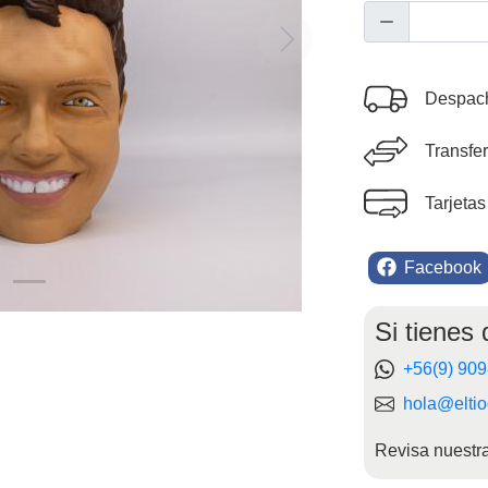
Next
Despach
Transfe
Tarjetas
Facebook
Si tienes
+56(9) 90
hola@eltio
Revisa nuestr