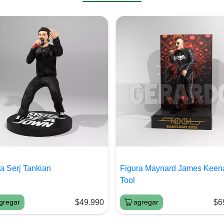
a Serj Tankian
Figura Maynard James Keen
Tool
gregar
$49.990
agregar
$6